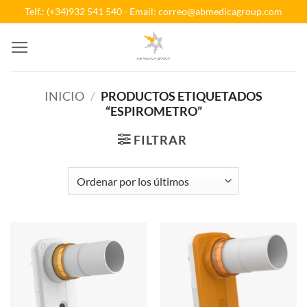
Saltar
Telf.: (+34)932 541 540 - Email: correo@abmedicagroup.com
al
contenido
INICIO
/
PRODUCTOS ETIQUETADOS
“ESPIROMETRO”
FILTRAR